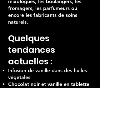
mixologues, les boulangers, les
fromagers, les parfumeurs ou
encore les fabricants de soins
naturels.
Quelques
tendances
actuelles :
Infusion de vanille dans des huiles
végétales
Chocolat noir et vanille en tablette
artisanale
Bougies parfumées à base de
vanille naturelle
Thés glacés maison aromatisés à la
vanille Bourbon
La vanille Vanilla