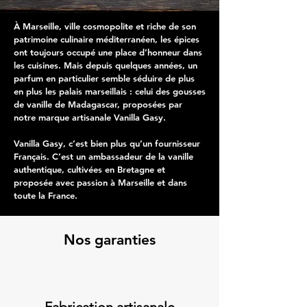
À Marseille, ville cosmopolite et riche de son
patrimoine culinaire méditerranéen, les épices
ont toujours occupé une place d’honneur dans
les cuisines. Mais depuis quelques années, un
parfum en particulier semble séduire de plus
en plus les palais marseillais : celui des gousses
de vanille de Madagascar, proposées par
notre marque artisanale Vanilla Gasy.
Vanilla Gasy, c’est bien plus qu’un fournisseur
Français. C’est un ambassadeur de la vanille
authentique, cultivées en Bretagne et
proposée avec passion à Marseille et dans
toute la France.
Nos garanties
Fabrication artisanale