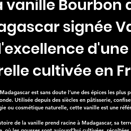
a vanille Bourbon 
gascar signée Va
l'excellence d'une
elle cultivée en 
Madagascar est sans doute l’une des épices les plus pr
nde. Utilisée depuis des siècles en pâtisserie, confis
ie ou cosmétique naturelle, cette vanille est une réf
stoire de la vanille prend racine à Madagascar, sa terr
, où les gousses sont aujourd’hui cultivées, récoltées