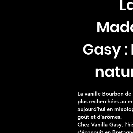
L
Mada
Gasy : 
natur
La vanille Bourbon de 
plus recherchées au mo
aujourd’hui en mixolog
goût et d’arômes.
Chez Vanilla Gasy, l’hi
s’épanouit en Bretagne