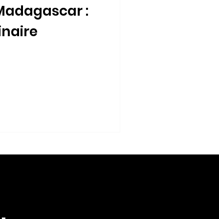
 Madagascar :
inaire