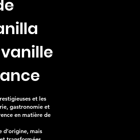
de
nilla
 vanille
France
estigieuses et les
erie, gastronomie et
érence en matière de
e d’origine, mais
 et transformées