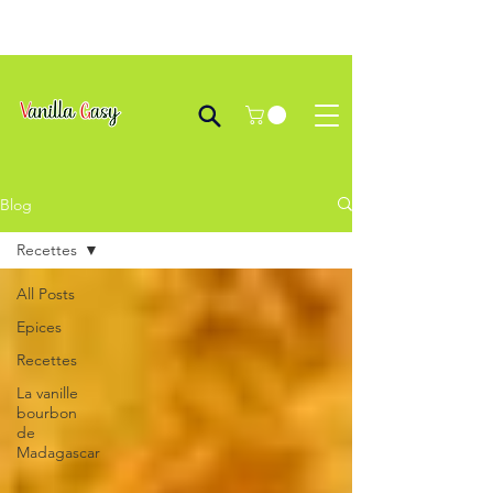
Blog
Recettes
All Posts
Epices
Recettes
La vanille
bourbon
de
Madagascar