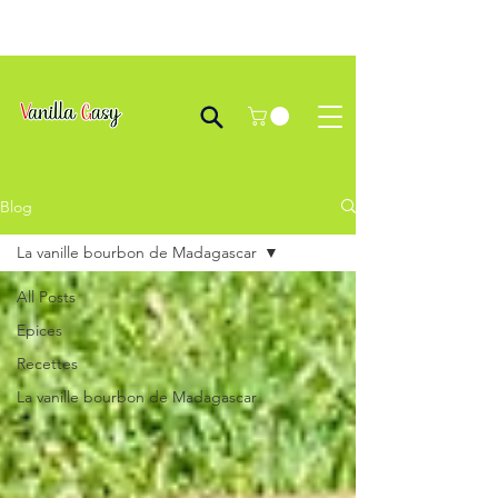
Blog
La vanille bourbon de Madagascar
All Posts
Epices
Recettes
La vanille bourbon de Madagascar