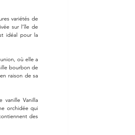
ures
variétés
de
tivée
sur
l’île
de
st
idéal
pour
la
union,
où
elle
a
ille
bourbon
de
en
raison
de
sa
e
vanille
Vanilla
ne
orchidée
qui
contiennent
des