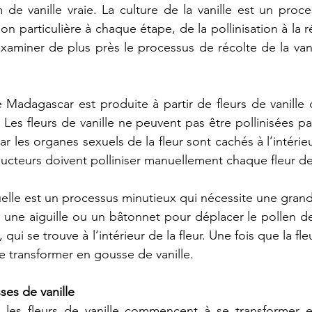
m
de
vanille
vraie.
La
culture
de
la
vanille
est
un
proce
ion
particulière
à
chaque
étape,
de
la
pollinisation
à
la
r
xaminer
de
plus
près
le
processus
de
récolte
de
la
van
e
Madagascar
est
produite
à
partir
de
fleurs
de
vanille
.
Les
fleurs
de
vanille
ne
peuvent
pas
être
pollinisées
pa
ar
les
organes
sexuels
de
la
fleur
sont
cachés
à
l’intérie
ucteurs
doivent
polliniser
manuellement
chaque
fleur
d
elle
est
un
processus
minutieux
qui
nécessite
une
gran
une
aiguille
ou
un
bâtonnet
pour
déplacer
le
pollen
d
,
qui
se
trouve
à
l’intérieur
de
la
fleur.
Une
fois
que
la
fle
e
transformer
en
gousse
de
vanille.
ses
de
vanille
,
les
fleurs
de
vanille
commencent
à
se
transformer