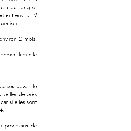
cm
de
long
et
ettent
environ
9
uration.
environ
2
mois.
pendant
laquelle
ousses
devanille
urveiller
de
près
car
si
elles
sont
té.
u
processus
de