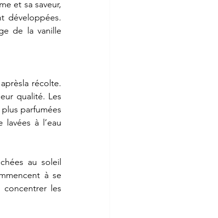
ôme
et
sa
saveur,
t
développées.
age
de
la
vanille
aprèsla
récolte.
leur
qualité.
Les
plus
parfumées
e
lavées
à
l’eau
échées
au
soleil
mmencent
à
se
à
concentrer
les