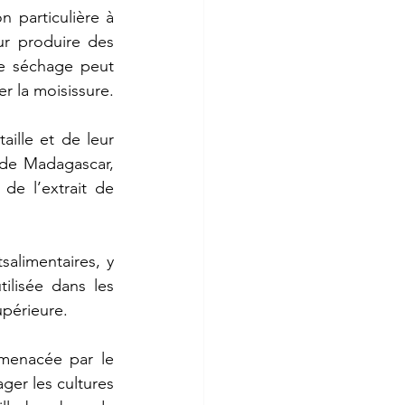
on
particulière
à
ur
produire
des
e
séchage
peut
er
la
moisissure.
taille
et
de
leur
de
Madagascar,
de
l’extrait
de
salimentaires,
y
tilisée
dans
les
upérieure.
menacée
par
le
ger
les
cultures