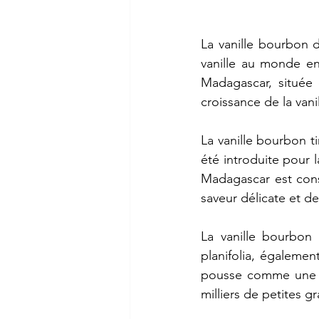
L
a
vanille
bourbon
vanille
au
monde
e
Madagascar,
située
croissance
de
la
vani
La
vanille
bourbon
t
été
introduite
pour
l
Madagascar
est
con
saveur
délicate
et
de
La
vanille
bourbon
planifolia,
égalemen
pousse
comme
une
milliers
de
petites
gr