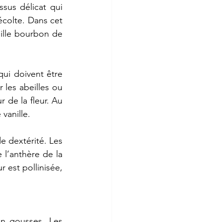
ssus
délicat
qui
écolte.
Dans
cet
ille
bourbon
de
qui
doivent
être
r
les
abeilles
ou
ur
de
la
fleur.
Au
e
vanille.
de
dextérité.
Les
e
l’anthère
de
la
ur
est
pollinisée,
en
gousses.
Les