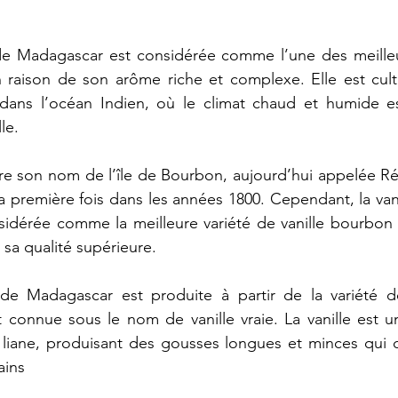
de
Madagascar
est
considérée
comme
l’une
des
meille
n
raison
de
son
arôme
riche
et
complexe.
Elle
est
cul
dans
l’océan
Indien,
où
le
climat
chaud
et
humide
e
lle.
ire
son
nom
de
l’île
de
Bourbon,
aujourd’hui
appelée
Ré
a
première
fois
dans
les
années
1800.
Cependant,
la
van
sidérée
comme
la
meilleure
variété
de
vanille
bourbon
sa
qualité
supérieure.
de
Madagascar
est
produite
à
partir
de
la
variété
d
t
connue
sous
le
nom
de
vanille
vraie.
La
vanille
est
u
liane,
produisant
des
gousses
longues
et
minces
qui
ains