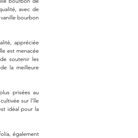
lle
bourbon
de
qualité,
avec
de
vanille
bourbon
alité,
appréciée
lle
est
menacée
de
soutenir
les
de
la
meilleure
plus
prisées
au
cultivée
sur
l’île
est
idéal
pour
la
olia,
également