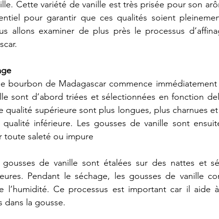
ille.
Cette
variété
de
vanille
est
très
prisée
pour
son
ar
entiel
pour
garantir
que
ces
qualités
soient
pleinemen
us
allons
examiner
de
plus
près
le
processus
d’affin
car.
age
le
bourbon
de
Madagascar
commence
immédiatement
lle
sont
d’abord
triées
et
sélectionnées
en
fonction
de
e
qualité
supérieure
sont
plus
longues,
plus
charnues
et
qualité
inférieure.
Les
gousses
de
vanille
sont
ensuit
r
toute
saleté
ou
impure
gousses
de
vanille
sont
étalées
sur
des
nattes
et
s
eures.
Pendant
le
séchage,
les
gousses
de
vanille
co
e
l’humidité.
Ce
processus
est
important
car
il
aide
s
dans
la
gousse.