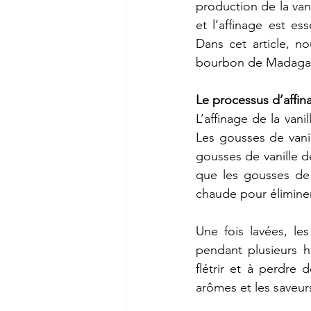
production
de
la
van
et
l’affinage
est
ess
Dans
cet
article,
no
bourbon
de
Madagas
Le
processus
d’affin
L’affinage
de
la
vanil
Les
gousses
de
vani
gousses
de
vanille
d
que
les
gousses
de
chaude
pour
élimine
Une
fois
lavées,
les
pendant
plusieurs
h
flétrir
et
à
perdre
d
arômes
et
les
saveur