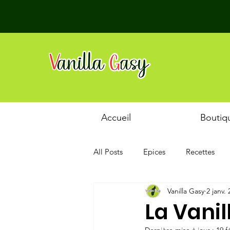
Accueil
Boutiq
All Posts
Epices
Recettes
Vanilla Gasy
2 janv.
La Vani