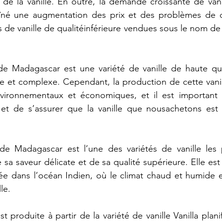
de
la
vanille.
En
outre,
la
demande
croissante
de
vani
îné
une
augmentation
des
prix
et
des
problèmes
de
s
de
vanille
de
qualitéinférieure
vendues
sous
le
nom
de
de
Madagascar
est
une
variété
de
vanille
de
haute
qu
he
et
complexe.
Cependant,
la
production
de
cette
vani
vironnementaux
et
économiques,
et
il
est
important
et
de
s’assurer
que
la
vanille
que
nousachetons
est
de
Madagascar
est
l’une
des
variétés
de
vanille
les
e
sa
saveur
délicate
et
de
sa
qualité
supérieure.
Elle
est
uée
dans
l’océan
Indien,
où
le
climat
chaud
et
humide
lle.
st
produite
à
partir
de
la
variété
de
vanille
Vanilla
planif