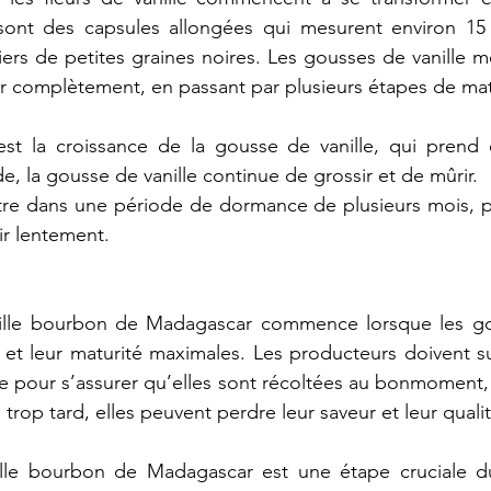
sont
des
capsules
allongées
qui
mesurent
environ
15
iers
de
petites
graines
noires.
Les
gousses
de
vanille
m
r
complètement,
en
passant
par
plusieurs
étapes
de
mat
est
la
croissance
de
la
gousse
de
vanille,
qui
prend
de,
la
gousse
de
vanille
continue
de
grossir
et
de
mûrir.
tre
dans
une
période
de
dormance
de
plusieurs
mois,
ir
lentement.
lle
bourbon
de
Madagascar
commence
lorsque
les
g
et
leur
maturité
maximales.
Les
producteurs
doivent
s
le
pour
s’assurer
qu’elles
sont
récoltées
au
bonmoment,
u
trop
tard,
elles
peuvent
perdre
leur
saveur
et
leur
quali
lle
bourbon
de
Madagascar
est
une
étape
cruciale
d