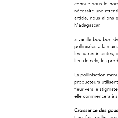
connue
sous
le
no
nécessite
une
attent
article,
nous
allons
e
Madagascar.
a
vanille
bourbon
d
pollinisées
à
la
main
les
autres
insectes,
c
lieu
de
cela,
les
prod
La
pollinisation
manu
producteurs
utilisent
fleur
vers
le
stigmate
elle
commencera
à
s
Croissance
des
gous
Une
fois
pollinisées