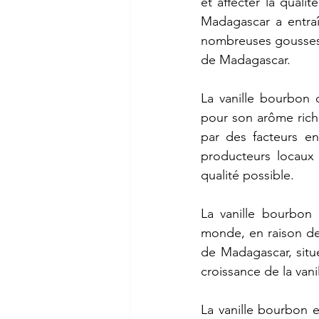
et
affecter
la
qualité
Madagascar
a
entra
nombreuses
gousse
de
Madagascar.
La
vanille
bourbon
pour
son
arôme
ric
par
des
facteurs
en
producteurs
locaux
qualité
possible.
La
vanille
bourbon
monde,
en
raison
d
de
Madagascar,
sit
croissance
de
la
vani
La
vanille
bourbon
e