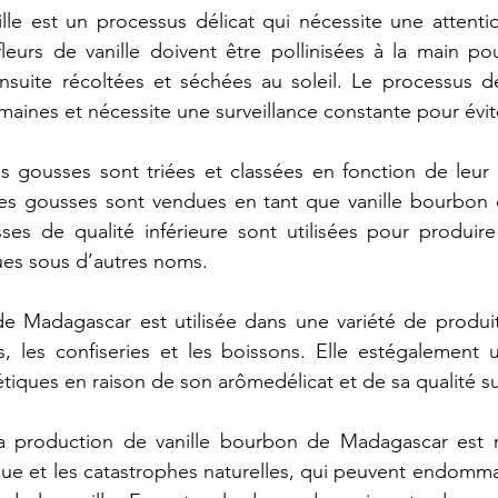
lle
est
un
processus
délicat
qui
nécessite
une
attenti
fleurs
de
vanille
doivent
être
pollinisées
à
la
main
po
nsuite
récoltées
et
séchées
au
soleil.
Le
processus
d
maines
et
nécessite
une
surveillance
constante
pour
évit
es
gousses
sont
triées
et
classées
en
fonction
de
leur
es
gousses
sont
vendues
en
tant
que
vanille
bourbon
ses
de
qualité
inférieure
sont
utilisées
pour
produire
ues
sous
d’autres
noms.
de
Madagascar
est
utilisée
dans
une
variété
de
produit
s,
les
confiseries
et
les
boissons.
Elle
estégalement
u
tiques
en
raison
de
son
arômedélicat
et
de
sa
qualité
s
a
production
de
vanille
bourbon
de
Madagascar
est
que
et
les
catastrophes
naturelles,
qui
peuvent
endomma