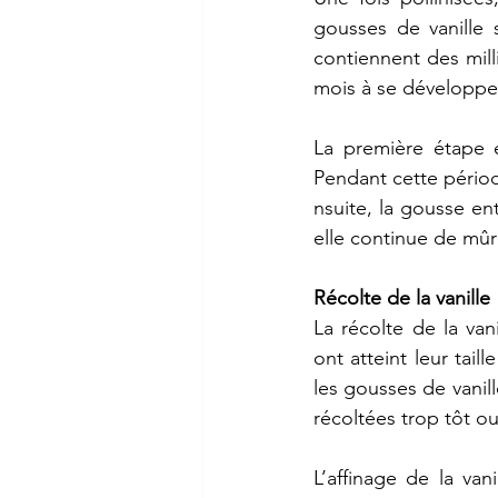
gousses
de
vanille
contiennent
des
mill
mois
à
se
développe
La
première
étape
Pendant
cette
pério
nsuite,
la
gousse
en
elle
continue
de
mûr
Récolte
de
la
vanille
La
récolte
de
la
vani
ont
atteint
leur
taille
les
gousses
de
vanil
récoltées
trop
tôt
o
L’affinage
de
la
vani