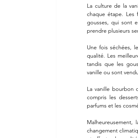
La
culture
de
la
vani
chaque
étape.
Les
gousses,
qui
sont
e
prendre
plusieurs
se
Une
fois
séchées,
l
qualité.
Les
meilleur
tandis
que
les
gous
vanille
ou
sont
vend
La
vanille
bourbon
compris
les
dessert
parfums
et
les
cosmé
Malheureusement,
l
changement
climati