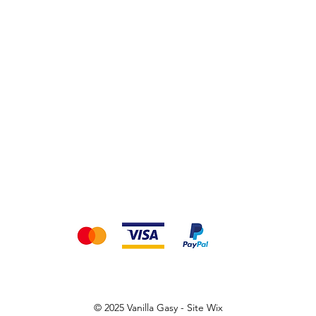
ours
Termes et conditions
Moyens de paiement
Men
ous acceptons les moyens de paiement suivants
© 2025 Vanilla Gasy - S
ite Wix