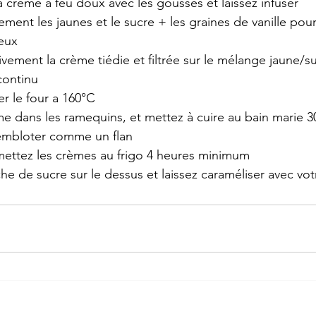
la crème à feu doux avec les gousses et laissez infuser
ment les jaunes et le sucre + les graines de vanille pour
eux
vement la crème tiédie et filtrée sur le mélange jaune/s
continu
er le four a 160°C
e dans les ramequins, et mettez à cuire au bain marie 30
rembloter comme un flan
 mettez les crèmes au frigo 4 heures minimum
e de sucre sur le dessus et laissez caraméliser avec vo