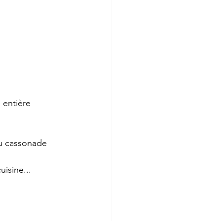
 entière
ou cassonade
isine...