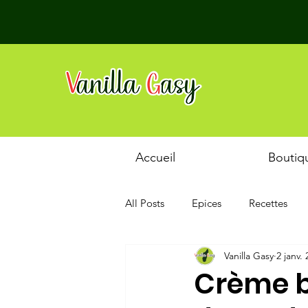
Accueil
Boutiq
All Posts
Epices
Recettes
Vanilla Gasy
2 janv.
Crème b