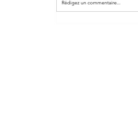
Rédigez un commentaire...
Brioches suisses à la
vanille bourbon de
Madagascar
Vanilla
Gasy
M
Ac
vanillagasi@gmail.com
Bo
35410 NOUVOITOU
À 
Co
Bl